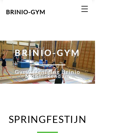
BRINIO-GYM
BRINIO-GYM
Gymvereniging Brinio
Monnickendam
SPRINGFESTIJN